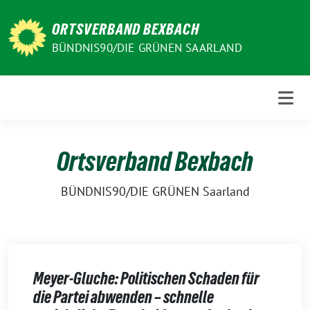
Weiter
zum
ORTSVERBAND BEXBACH
Inhalt
BÜNDNIS90/DIE GRÜNEN SAARLAND
Ortsverband Bexbach
BÜNDNIS90/DIE GRÜNEN Saarland
Meyer-Gluche: Politischen Schaden für
die Partei abwenden – schnelle