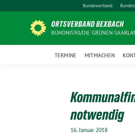
Weiter
Bundesverband
Bundest
zum
Inhalt
ORTSVERBAND BEXBACH
BÜNDNIS90/DIE GRÜNEN SAARLA
TERMINE
MITMACHEN
KON
Kommunalfin
notwendig
16. Januar 2018