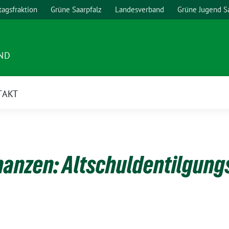
agsfraktion
Grüne Saarpfalz
Landesverband
Grüne Jugend S
ND
TAKT
anzen: Altschuldentilgung