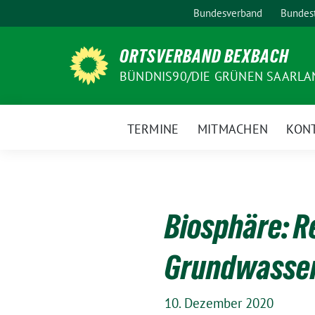
Weiter
Bundesverband
Bundest
zum
Inhalt
ORTSVERBAND BEXBACH
BÜNDNIS90/DIE GRÜNEN SAARLA
TERMINE
MITMACHEN
KON
Biosphäre: R
Grundwasser
10. Dezember 2020