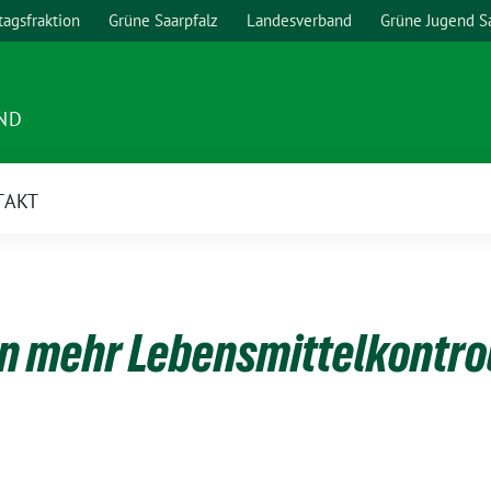
agsfraktion
Grüne Saarpfalz
Landesverband
Grüne Jugend S
ND
TAKT
n mehr Lebensmittelkontro