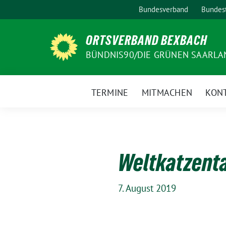
Weiter
Bundesverband
Bundest
zum
Inhalt
ORTSVERBAND BEXBACH
BÜNDNIS90/DIE GRÜNEN SAARLA
TERMINE
MITMACHEN
KON
Weltkatzenta
7. August 2019