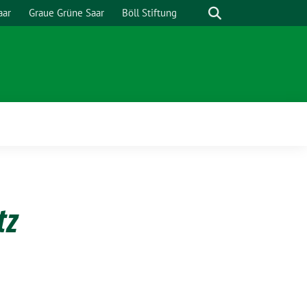
Suche
aar
Graue Grüne Saar
Böll Stiftung
tz