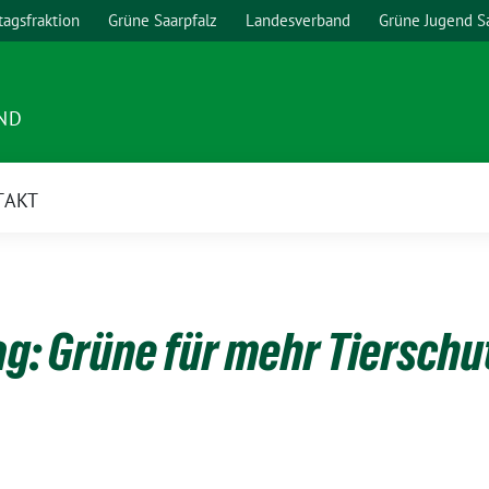
agsfraktion
Grüne Saarpfalz
Landesverband
Grüne Jugend S
ND
TAKT
g: Grüne für mehr Tierschu