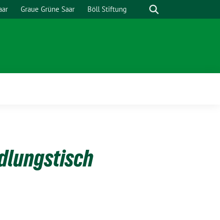
Suche
aar
Graue Grüne Saar
Böll Stiftung
dlungstisch