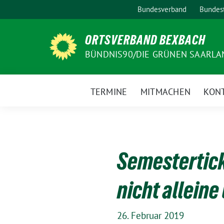
Weiter
Bundesverband
Bundest
zum
Inhalt
ORTSVERBAND BEXBACH
BÜNDNIS90/DIE GRÜNEN SAARLA
TERMINE
MITMACHEN
KON
Semestertick
nicht alleine
26. Februar 2019