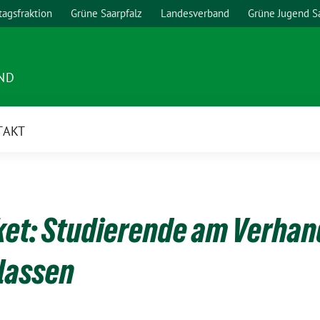
agsfraktion
Grüne Saarpfalz
Landesverband
Grüne Jugend S
ND
TAKT
et: Studierende am Verhan
 lassen