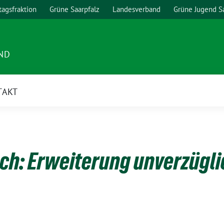
agsfraktion
Grüne Saarpfalz
Landesverband
Grüne Jugend S
ND
TAKT
ch: Erweiterung unverzügli