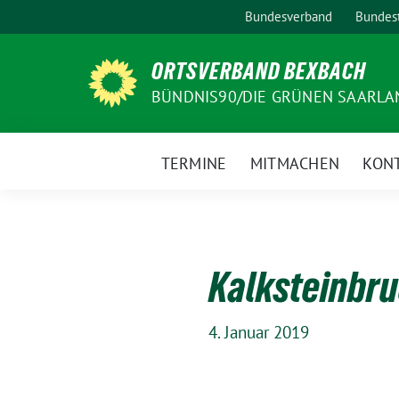
Weiter
Bundesverband
Bundest
zum
Inhalt
ORTSVERBAND BEXBACH
BÜNDNIS90/DIE GRÜNEN SAARLA
TERMINE
MITMACHEN
KON
Kalksteinbru
4. Januar 2019