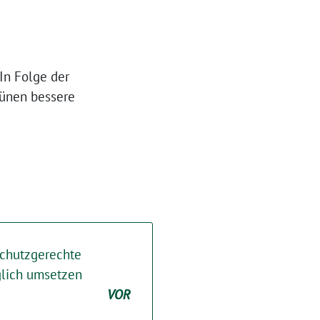
In Folge der
rünen bessere
schutzgerechte
glich umsetzen
VOR