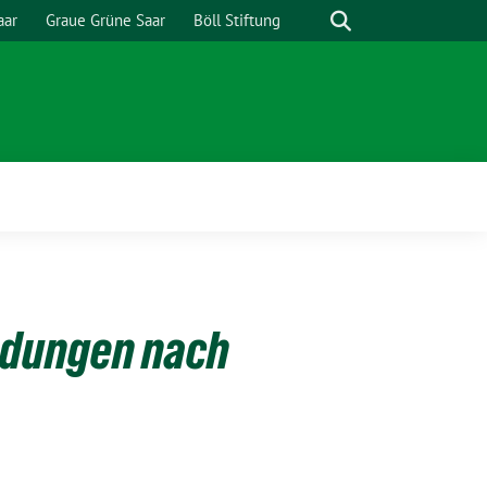
Suche
aar
Graue Grüne Saar
Böll Stiftung
ndungen nach