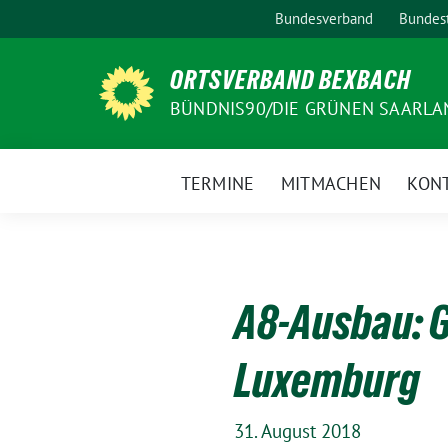
Weiter
Bundesverband
Bundest
zum
Inhalt
ORTSVERBAND BEXBACH
BÜNDNIS90/DIE GRÜNEN SAARLA
TERMINE
MITMACHEN
KON
A8-Ausbau: G
Luxemburg
31. August 2018