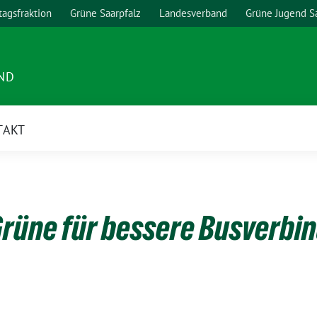
agsfraktion
Grüne Saarpfalz
Landesverband
Grüne Jugend S
ND
TAKT
rüne für bessere Busverbi