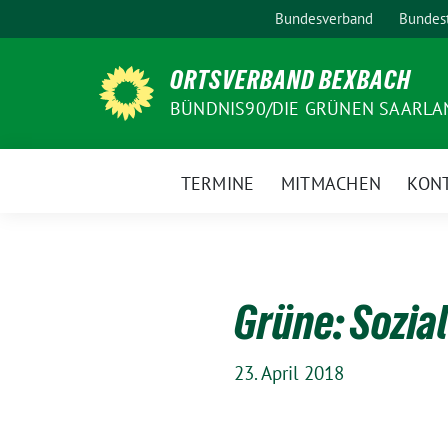
Weiter
Bundesverband
Bundest
zum
Inhalt
ORTSVERBAND BEXBACH
BÜNDNIS90/DIE GRÜNEN SAARLA
TERMINE
MITMACHEN
KON
Grüne: Sozi
23. April 2018