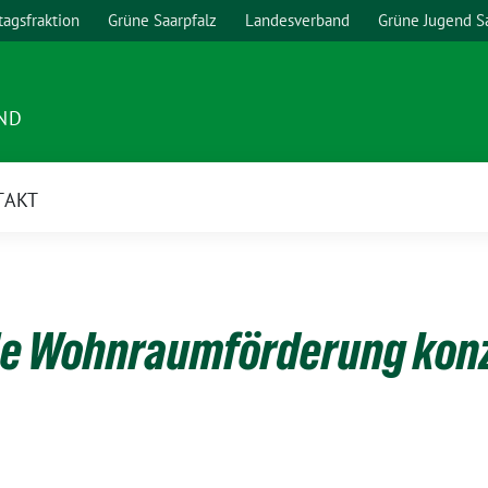
agsfraktion
Grüne Saarpfalz
Landesverband
Grüne Jugend S
ND
TAKT
ale Wohnraumförderung kon