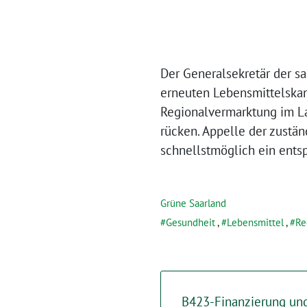
Der Generalsekretär der s
erneuten Lebensmittelskan
Regionalvermarktung im Lan
rücken. Appelle der zustän
schnellstmöglich ein ent
Grüne Saarland
Gesundheit
,
Lebensmittel
,
Re
B423-Finanzierung und