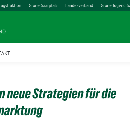
agsfraktion
Grüne Saarpfalz
Landesverband
Grüne Jugend S
ND
TAKT
n neue Strategien für die
marktung