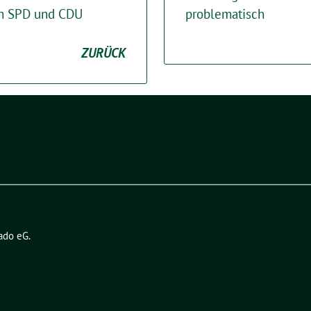
en SPD und CDU
problematisch
ZURÜCK
ado eG
.