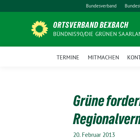
Weiter
Bundesverband
Bundest
zum
Inhalt
ORTSVERBAND BEXBACH
BÜNDNIS90/DIE GRÜNEN SAARLA
TERMINE
MITMACHEN
KON
Grüne forder
Regionalver
20. Februar 2013